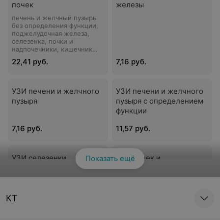
почек
железы
печень и желчный пузырь
без определения функции,
поджелудочная железа,
селезенка, почки и
надпочечники, кишечник
без заполнения жидкостью
22,41 руб.
7,16 руб.
УЗИ печени и желчного
УЗИ печени и желчного
пузыря
пузыря с определением
функции
7,16 руб.
11,57 руб.
УЗИ селезенки
УЗИ почек и
Показать ещё
Смотреть все
надпочечников
4,99 руб.
9,26 руб.
КТ
УЗИ почек,
УЗИ почек,