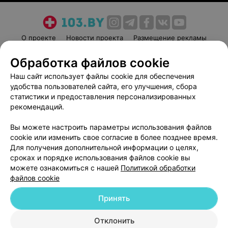
О проекте
Новости проекта
Размещение рекламы
Медицинский маркетинг
Публичный договор
Обработка файлов cookie
Пользовательское соглашение
Способы оплаты
Наш сайт использует файлы cookie для обеспечения
Вакансии
Партнеры
удобства пользователей сайта, его улучшения, сбора
Написать руководителю 103.by
статистики и предоставления персонализированных
рекомендаций.
Написать в поддержку
Персональные настройки cookie
Вы можете настроить параметры использования файлов
cookie или изменить свое согласие в более позднее время.
Обработка персональных данных
Для получения дополнительной информации о целях,
сроках и порядке использования файлов cookie вы
можете ознакомиться с нашей
Политикой обработки
файлов cookie
Принять
© 2026 ООО «Артокс Лаб», УНП 191700409
| 220012, Республика Беларусь,
г. Минск, улица Толбухина, 2, пом. 16 | help@103.by
Отклонить