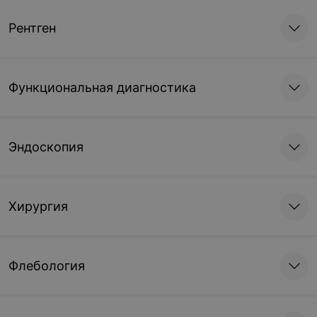
надпочечников и
надпочечников и
мочевого пузыря
мочевого пузыря с
Рентген
определением
остаточной мочи
11,57 руб.
13,74 руб.
Функциональная диагностика
Эндоскопия
Хирургия
Флебология